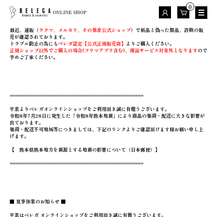
0
最近、通販（
ラクマ、メルカリ、その他非公式ショップ
）で新品と偽った製品、詐欺の販
売が確認されております。
トラブル防止の為にも
ベレガ認定【公式正規販売店】
よりご購入ください。
正規ショップ以外でご購入の場合(フリマアプリ含む)、保証サービス対象外となります
ので
予めご了承ください。
==============================================
平素よりベレガオンラインショップをご利用頂き誠に有難うございます。
令和8年7月28日に発生した「令和8年熊本地震」により商品の集荷・配送に大きな影響が
出ております。
集荷・配送不可地域等につきましては、下記のリンクよりご確認頂けます様お願い申し上
げます。
【 熊本県熊本地方を震源とする地震の影響について（日本郵便）】
==============================================
■ 夏季休業のお知らせ ■
平素はベレガ オンラインショップをご利用頂き誠に有難うございます。