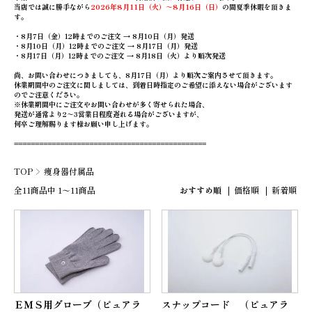
当店では誠に勝手ながら
2026年8月11日（火）～8月16日（日）
の間夏季休暇を頂きま
す。
・8月7日（金）12時までのご注文 → 8月10日（月）発送
・8月10日（月）12時までのご注文 → 8月17日（月）発送
・8月17日（月）12時までのご注文 → 8月18日（火）より順次発送
尚、お問い合わせにつきましても、8月17日（月）より順次ご案内させて頂きます。
休業期間中のご注文に関しましては、到着日時指定のご希望に添えない場合がございます
のでご注意ください。
※休業期間中にご注文やお問い合わせが多く寄せられた場合、
発送が通常より2～3営業日程度遅れる場合がございますが、
何卒ご理解賜ります様お願い申し上げます。
==============================================
TOP
痩身器付属品
全11商品中 1～11商品
おすすめ順
価格順
新着順
ＥＭＳ用グローブ（ピュアラ
スナップコード （ピュアラ