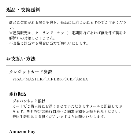
返品・交換送料
商品に欠陥がある場合を除き、返品には応じかねますのでご了承くださ
い。
※通信販売は、クーリング・オフ（一定期間内であれば無条件で契約を
解除）の対象になりません。
不良品に該当する場合は当方で負担いたします。
お支払い方法
クレジットカード決済
VISA／MASTER／DINERS／JCB／AMEX
銀行振込
ジャパンネット銀行
カートでご購入後にお送りさせていただきますメールに記載してお
ります、弊社指定の銀行口座へご請求金額をお振り込みください。
振込手数料はご負担くださいますようお願いいたします。
Amazon Pay