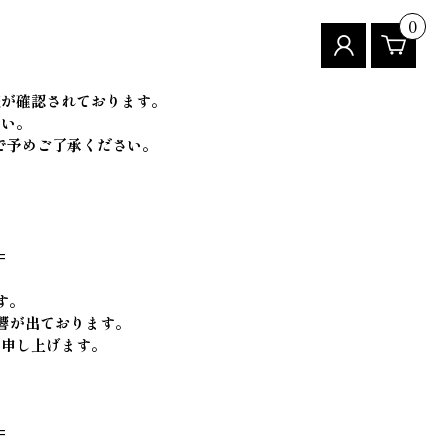
0
売が確認されております。
さい。
で予めご了承ください。
=
す。
響が出ております。
い申し上げます。
】
=