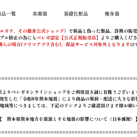
商品一覧
美顔器
基礎化粧品
痩身器
ルカリ、その他非公式ショップ
）で新品と偽った製品、詐欺の販
ブル防止の為にも
ベレガ認定【公式正規販売店】
よりご購入くだ
購入の場合(フリマアプリ含む)、保証サービス対象外となります
の
=============================================
素よりベレガオンラインショップをご利用頂き誠に有難うございま
日に発生した「令和8年熊本地震」により商品の集荷・配送に大きな影
地域等につきましては、下記のリンクよりご確認頂けます様お願
【 熊本県熊本地方を震源とする地震の影響について（日本郵便）
=============================================